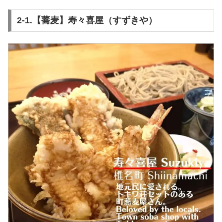
2-1.【蕎麦】寿々喜屋（すずきや）