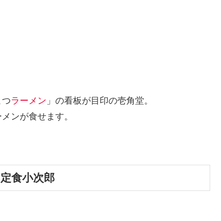
こつ
ラーメン
」の看板が目印の壱角堂。
ーメンが食せます。
・定食小次郎