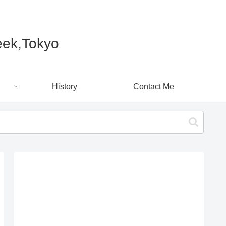
k,Tokyo
History
Contact Me