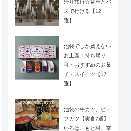
帰り旅行☆電車とバ
スで行ける【12
選】
池袋でしか買えない
お土産！持ち帰り
可・おすすめのお菓
子・スイーツ【17
選】
池袋の牛カツ、ビー
フカツ【実食7選】
いろは、もと村、京