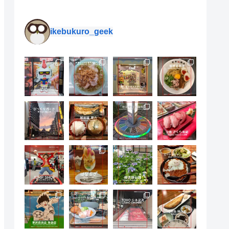
ikebukuro_geek