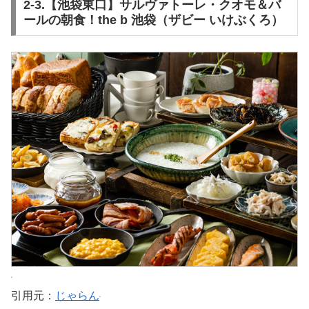
2-3.【池袋東口】サルヴァトーレ・クオモ＆バ
ールの朝食！the b 池袋（ザビー いけぶくろ）
引用元：
じゃらん