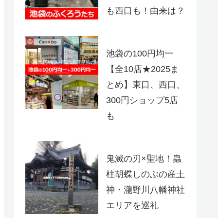
も西口も！由来は？
池袋の100円均一
【全10店★2025ま
とめ】東口、西口、
300円ショップ5店
も
鬼滅の刃×聖地！蟲
柱胡蝶しのぶの産土
神・瀧野川八幡神社
エリアを巡礼