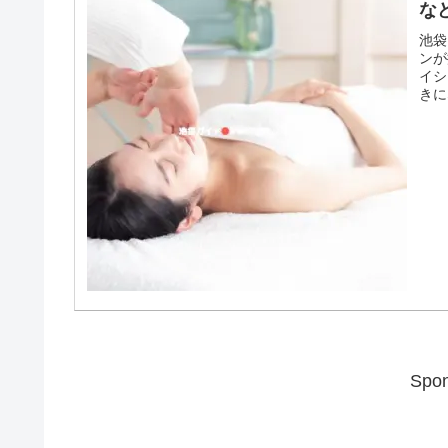
な
池袋
ンが
イシ
きに
Spon