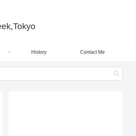
k,Tokyo
History
Contact Me