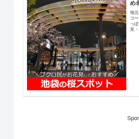
め
地元
コー
っぽ
見・
Spon