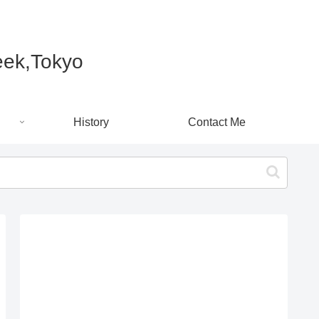
k,Tokyo
History
Contact Me