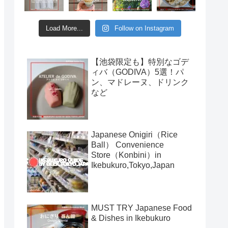
Load More...
Follow on Instagram
【池袋限定も】特別なゴデ
ィバ（GODIVA）5選！パ
ン、マドレーヌ、ドリンク
など
Japanese Onigiri（Rice
Ball） Convenience
Store（Konbini）in
Ikebukuro,Tokyo,Japan
MUST TRY Japanese Food
& Dishes in Ikebukuro